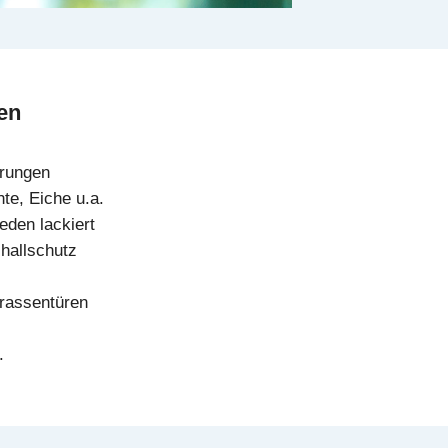
en
erungen
te, Eiche u.a.
eden lackiert
hallschutz
rrassentüren
.